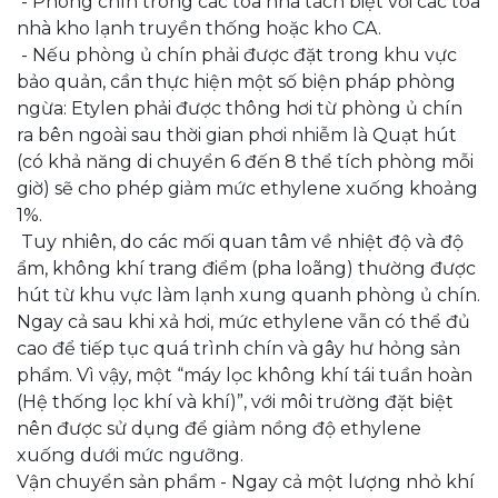
- Phòng chín trong các tòa nhà tách biệt với các tòa
nhà kho lạnh truyền thống hoặc kho CA.
- Nếu phòng ủ chín phải được đặt trong khu vực
bảo quản, cần thực hiện một số biện pháp phòng
ngừa: Etylen phải được thông hơi từ phòng ủ chín
ra bên ngoài sau thời gian phơi nhiễm là Quạt hút
(có khả năng di chuyển 6 đến 8 thể tích phòng mỗi
giờ) sẽ cho phép giảm mức ethylene xuống khoảng
1%.
Tuy nhiên, do các mối quan tâm về nhiệt độ và độ
ẩm, không khí trang điểm (pha loãng) thường được
hút từ khu vực làm lạnh xung quanh phòng ủ chín.
Ngay cả sau khi xả hơi, mức ethylene vẫn có thể đủ
cao để tiếp tục quá trình chín và gây hư hỏng sản
phẩm. Vì vậy, một “máy lọc không khí tái tuần hoàn
(Hệ thống lọc khí và khí)”, với môi trường đặt biệt
nên được sử dụng để giảm nồng độ ethylene
xuống dưới mức ngưỡng.
Vận chuyển sản phẩm - Ngay cả một lượng nhỏ khí