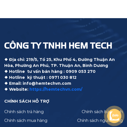
an toàn và hiệu quả, giúp trái cây đạt được độ chín
tối ưu để tiêu thụ hoặc xuất khẩu
CÔNG TY TNHH HEM TECH
❖ Địa chỉ: 219/5, Tổ 25, Khu Phố 4, Đường Thuận An
Hòa, Phường An Phú, TP. Thuận An, Bình Dương
❖ Hotline tư vấn bán hàng : 0909 053 270
❖ Hotline kỹ thuật : 0971 030 812
❖ Email: info@hemtechvn.com
❖ Website:
https://hemtechvn.com/
CHÍNH SÁCH HỖ TRỢ
Chính sách trả hàng
Chính sách bảo hành
Chính sách mua hàng
Chính sách người dùng