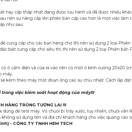
 hay cấp thấp nhất đang được lưu hành và đã được nhiều khác
 nên sự nâng cấp lên phiên bản cấp cao hơn là một việc làm rất
ấp như sau:
để cung cấp cho các bạn hàng chợ thì nên sử dụng 2 loại Phiê
ặc biệt cung cấp cho siêu thị thì nên sử dụng 2 loại Phiên bả
ổ cắm điện và cửa ra vào nên có một ô kính vuông 20x20 (cm) 
ào máy.
èm theo máy một đoạn ống cao su chịu nhiệt. Cách lắp đặt (X
 trong việc kiểm soát hoạt động của máy!!!
 HÀNG TRONG TƯƠNG LAI !!!
ùng để test máy. Vỏ chuối bị trầy xước, tuy nhiên, chuối vẫn 
không sử dụng tên và địa chỉ khách hàng cho việc quảng cáo s
u Minh) - CÔNG TY TNHH HEM TECH