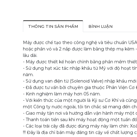
THÔNG TIN SẢN PHẨM
BÌNH LUẬN
Máy được chế tạo theo công nghệ và tiêu chuẩn USA,
hoặc phần vỏ và 2 nắp được làm bằng thép mạ kẽm - s
lâu dài.
- Máy được thiết kế hoàn chỉnh bằng phần mềm thiết k
- Sử dụng hạt xúc tác nhập khẩu từ Mỹ với độ hoạt tín
năm.
- Sử dụng van điện từ (Solenoid Valve) nhập khẩu mới 
- Đã được tư vấn bởi chuyên gia thuộc Phân Viện C
- Kinh nghiệm làm máy hơn 05 năm.
- Với kiến thức của một người là Kỹ sư Cơ Khí và cũ
một Công ty nước ngoài, tôi tin chắc sẽ mang đến c
- Giao máy tận nơi và hướng dẫn vận hành máy một các
- Thanh toán tiền sau khi máy hoạt động một tuần đố
- Các loại trái cây đã được dùng máy này làm chín: Xoà
!!! Đây là địa chỉ bán máy đáng tin cậy về chất lượng