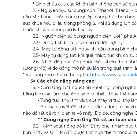
* Bình chứa của các Phiên bản không còn sử dụng t
2.1- Nguyên liệu sử dụng: cồn Ethanol (Etanol) -
cồn Methanol - cồn công nghiệp, công thức hóa học
sức khỏe nếu ở lâu trong phòng ủ. Khi sử dụng lộn c
trước khi vào phòng xử lý trái cây.
2.2- Nguồn điện sử dụng: nguồn điện lưới 1 pha A
2.3- Dung tích bình chứa cồn rất lớn: 3,5 lít,
2.4- Máy tự động tắt: ngay khi cồn trong bình chứ
2.5- Máy tự động tắt: khi quá nhiệt, tức khi có sự 
2.6- Nhiệt độ phản ứng được điều khiển theo phươn
(Đóng/Mở) vì do đóng mở nhiều lần trong quá trình l
* Vui lòng xem thêm thông tin:
https://www.faceboo
3> Các chức năng nâng cao:
3.1- Cảm Ứng Từ (Induction Heating): công nghệ sử
bằng kim loại làm cho ống sinh ra nhiệt. Thay thế côn
- Tăng tuổi thọ làm việc của máy vì tuổi thọ làm v
- An toàn tuyệt đối cho người sử dụng máy vì công
nào đó rất dễ rò rỉ điện ra vỏ máy. Do đó, công ngh
***
Công nghệ Cảm Ứng Từ rất an toàn cho
3.2- Kiểm soát nồng độ khí Ethylene: nhằm duy trì 
bản PRO và ULTIMATE được tích hợp thêm modul mạch đ