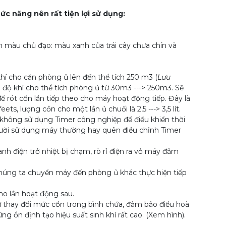
c năng nên rất tiện lợi sử dụng:
m màu chủ đạo: màu xanh của trái cây chưa chín và
hí cho căn phòng ủ lên đến thể tích 250 m3 (
Lưu
g độ khí cho thể tích phòng ủ từ 30m3 ---> 250m3. Sẽ
để rót cồn lần tiếp theo cho máy hoạt động tiếp. Đây là
ts, lượng cồn cho một lần ủ chuối là 2,5 ---> 3,5 lít.
không sử dụng Timer công nghiệp để điều khiển thời
gười sử dụng máy thường hay quên điều chỉnh Timer
iện trở nhiệt bị chạm, rò rỉ điện ra vỏ máy đảm
úng ta chuyển máy đến phòng ủ khác thực hiện tiếp
o lần hoạt động sau.
thay đổi mức cồn trong bình chứa, đảm bảo điều hoà
 ổn định tạo hiệu suất sinh khí rất cao. (Xem hình).