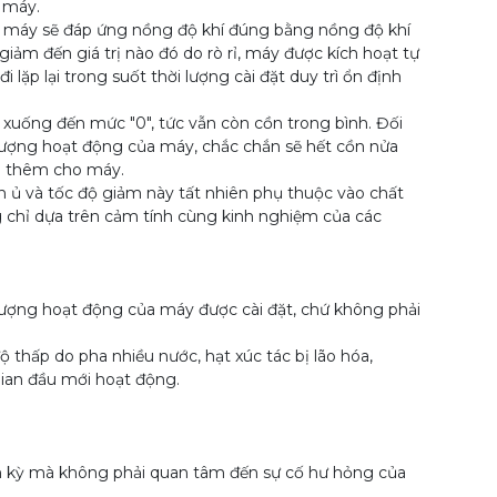
 máy.
 máy sẽ đáp ứng nồng độ khí đúng bằng nồng độ khí
iảm đến giá trị nào đó do rò rỉ, máy được kích hoạt tự
 lặp lại trong suốt thời lượng cài đặt duy trì ổn định
uống đến mức "0", tức vẫn còn cồn trong bình. Đối
i lượng hoạt động của máy, chắc chắn sẽ hết cồn nửa
n thêm cho máy.
ủ và tốc độ giảm này tất nhiên phụ thuộc vào chất
 chỉ dựa trên cảm tính cùng kinh nghiệm của các
 lượng hoạt động của máy được cài đặt, chứ không phải
hấp do pha nhiều nước, hạt xúc tác bị lão hóa,
gian đầu mới hoạt động.
nh kỳ mà không phải quan tâm đến sự cố hư hỏng của