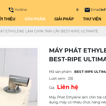
Hotline:
0971 030 812 - 0909 053 27
Email:
in
ỚI THIỆU
SẢN PHẨM
GIẢI PHÁP
THƯ VIỆN
ÁT ETHYLENE LÀM CHÍN TRÁI CÂY BEST-RIPE ULTIMATE
MÁY PHÁT ETHYLE
BEST-RIPE ULTIM
Mã sản phẩm:
BEST-RIPE ULTIM
Lượt xem:
255
Liên hệ
Giá:
Máy Phát Ethylene làm chín trái 
dụng, máy có nhiều chức năng nên r