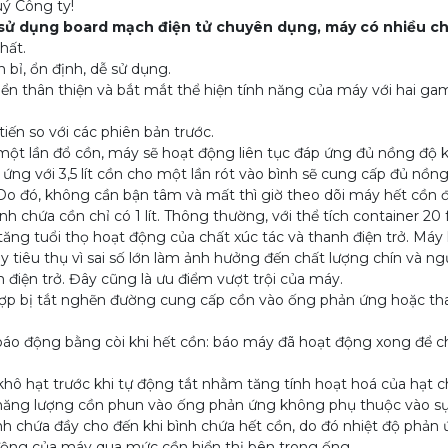
ý Công ty!
 sử dụng board mạch điện tử chuyên dụng, máy có nhiều chứ
hất.
bỉ, ổn định, dễ sử dụng.
ển thân thiện và bắt mắt thể hiện tính năng của máy với hai ga
ến so với các phiên bản trước.
 một lần đổ cồn, máy sẽ hoạt động liên tục đáp ứng đủ nồng độ k
 ứng với 3,5 lít cồn cho một lần rót vào bình sẽ cung cấp đủ nồn
). Do đó, không cần bận tâm và mất thì giờ theo dõi máy hết cồn 
 chứa cồn chỉ có 1 lít. Thông thường, với thể tích container 20 fee
g tuổi thọ hoạt động của chất xúc tác và thanh điện trở. Máy 
 tiêu thụ vì sai số lớn làm ảnh hưởng đến chất lượng chín và n
 điện trở. Đây cũng là ưu điểm vượt trội của máy.
ị tắt nghẽn đường cung cấp cồn vào ống phản ứng hoặc thanh đ
động bằng còi khi hết cồn: báo máy đã hoạt động xong để ch
ô hạt trước khi tự động tắt nhằm tăng tính hoạt hoá của hạt ch
ăng lượng cồn phun vào ống phản ứng không phụ thuộc vào sự 
 chứa đầy cho đến khi bình chứa hết cồn, do đó nhiệt độ phản ứng
ộng của máy qua mức cồn hiển thị bên trong ống.