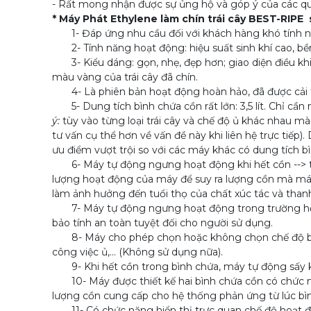
- Rất mong nhận được sự ủng hộ và góp ý của các qu
* Máy Phát Ethylene làm chín trái cây BEST-RIPE
1- Đáp ứng nhu cầu đối với khách hàng khó tính n
2- Tính năng hoạt động: hiệu suất sinh khí cao, bền 
3- Kiểu dáng: gọn, nhẹ, đẹp hơn; giao diện điều khi
màu vàng của trái cây đã chín.
4- Là phiên bản hoạt động hoàn hảo, đã được cải ti
5- Dung tích bình chứa cồn rất lớn: 3,5 lít. Chỉ cần
ý:
tùy vào từng loại trái cây và chế độ ủ khác nhau mà
tư vấn cụ thể hơn về vấn đề này khi liên hệ trực tiếp
ưu điểm vượt trội so với các máy khác có dung tích bình
6- Máy tự động ngưng hoạt động khi hết cồn --> tăn
lượng hoạt động của máy để suy ra lượng cồn mà máy
làm ảnh hưởng đến tuổi thọ của chất xúc tác và thanh
7- Máy tự động ngưng hoạt động trong trường hợp b
bảo tính an toàn tuyệt đối cho người sử dụng.
8- Máy cho phép chọn hoặc không chọn chế độ báo 
công việc ủ,... (Không sử dụng nữa).
9- Khi hết cồn trong bình chứa, máy tự động sấy kh
10- Máy được thiết kế hai bình chứa cồn có chức n
lượng cồn cung cấp cho hệ thống phản ứng từ lúc bình
11- Có chức năng hiển thị trực quan chế độ hoạt đ