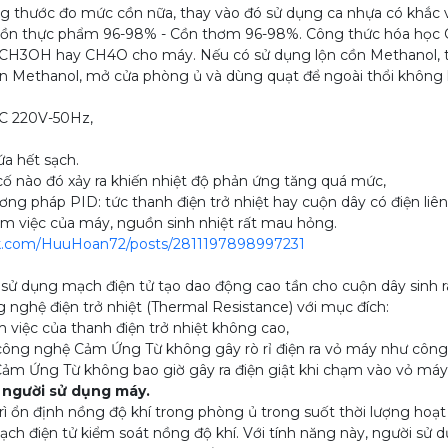
hước đo mức cồn nữa, thay vào đó sử dụng ca nhựa có khắc v
 cồn thực phẩm 96-98% - Cồn thơm 96-98%. Công thức hóa học
 CH3OH hay CH4O cho máy. Nếu có sử dụng lộn cồn Methanol, t
ồn Methanol, mở cửa phòng ủ và dùng quạt để ngoài thổi không k
C 220V-50Hz,
a hết sạch.
cố nào đó xảy ra khiến nhiệt độ phản ứng tăng quá mức,
g pháp PID: tức thanh điện trở nhiệt hay cuộn dây có điện li
àm việc của máy, nguồn sinh nhiệt rất mau hỏng.
k.com/HuuHoan72/posts/2811197898997231
 dụng mạch điện tử tạo dao động cao tần cho cuộn dây sinh ra
g nghệ điện trở nhiệt (Thermal Resistance) với mục đích:
iệc của thanh điện trở nhiệt không cao,
 nghệ Cảm Ứng Từ không gây rò rỉ điện ra vỏ máy như công ng
ệ Cảm Ứng Từ không bao giờ gây ra điện giật khi chạm vào vỏ má
 người sử dụng máy.
ổn định nồng độ khí trong phòng ủ trong suốt thời lượng hoạt
iện tử kiểm soát nồng độ khí. Với tính năng này, người sử dụn