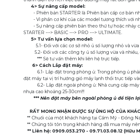
4> Sự nâng cấp model:
- Phiên bản STARTER là Phiên bản cấp cơ bản nhất
- Vì phần cơ khí của các model tương thích với nhau
- Sự nâng cấp phiên bản theo thứ tự hoặc nhảy c
STARTER ---> BASIC ---> PRO ---> ULTIMATE.
5> Tư vấn lựa chọn model:
5.1- Đối với các cơ sở nhỏ ủ số lượng nhỏ và vừa 
5.2- Đối với các công ty ủ số lượng vừa và nhiều, đ
*** Sẽ tư vấn thêm khi liên hệ trực tiếp.
6> Cách Lắp đặt máy:
6.1- Lắp đặt trong phòng ủ: Trong phòng ủ phải có 
đặt máy tại vị trí hướng gió máy lạnh thổi trực tiếp v
6.2- Lắp đặt ngoài phòng ủ: Nhà cung cấp máy sẽ k
nhựa cao khoảng 25-30cm!!!
***
Nên đặt máy bên ngoài phòng ủ để tiện lợi
RẤT MONG NHẬN ĐƯỢC SỰ ỦNG HỘ CỦA KHÁCH
** Chuối của một khách hàng tại Cẩm Mỹ - Đồng Nai d
** Chúng tôi tôn trọng khách hàng đã mua máy nên 
** Liên hệ: 0909.053.270 - 09.71.03.08.12 (Hữ