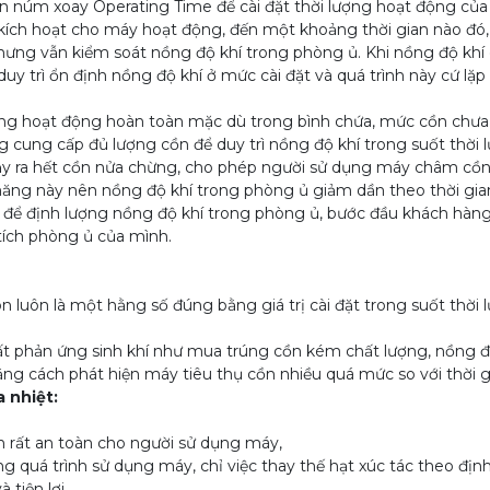
n núm xoay Operating Time để cài đặt thời lượng hoạt động của
ch hoạt cho máy hoạt động, đến một khoảng thời gian nào đó,
nhưng vẫn kiểm soát nồng độ khí trong phòng ủ. Khi nồng độ khí g
y trì ổn định nồng độ khí ở mức cài đặt và quá trình này cứ lặp đi
g hoạt động hoàn toàn mặc dù trong bình chứa, mức cồn chưa x
ng cung cấp đủ lượng cồn để duy trì nồng độ khí trong suốt thờ
xảy ra hết cồn nửa chừng, cho phép người sử dụng máy châm cồ
 này nên nồng độ khí trong phòng ủ giảm dần theo thời gian 
, để định lượng nồng độ khí trong phòng ủ, bước đầu khách hàng
ể tích phòng ủ của mình.
luôn là một hằng số đúng bằng giá trị cài đặt trong suốt thời
phản ứng sinh khí như mua trúng cồn kém chất lượng, nồng độ t
ng cách phát hiện máy tiêu thụ cồn nhiều quá mức so với thời 
 nhiệt:
rất an toàn cho người sử dụng máy,
quá trình sử dụng máy, chỉ việc thay thế hạt xúc tác theo đị
 tiện lợi.