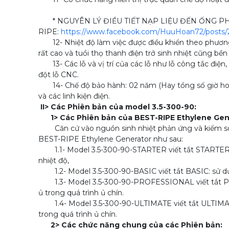
* NGUYÊN LÝ ĐIỀU TIẾT NẠP LIỆU ĐẾN ỐNG PH
RIPE:
https://www.facebook.com/HuuHoan72/posts
12- Nhiệt độ làm việc được điều khiển theo phương 
rất cao và tuổi thọ thanh điện trở sinh nhiệt cũng bền 
13- Các lỗ và vị trí của các lỗ như lỗ công tắc điện
đột lỗ CNC.
14- Chế độ bảo hành: 02 năm (Hay tổng số giờ hoạt độ
và các linh kiện điện.
II> Các Phiên bản của model 3.5-300-90:
1> Các Phiên bản của BEST-RIPE Ethylene Gen
Căn cứ vào nguồn sinh nhiệt phản ứng và kiểm soát
BEST-RIPE Ethylene Generator như sau:
1.1- Model 3.5-300-90-STARTER viết tắt STARTER tư
nhiệt độ,
1.2- Model 3.5-300-90-BASIC viết tắt BASIC: sử dụ
1.3- Model 3.5-300-90-PROFESSIONAL viết tắt PRO: 
ủ trong quá trình ủ chín.
1.4- Model 3.5-300-90-ULTIMATE viết tắt ULTIMATE 
trong quá trình ủ chín.
2> Các chức năng chung của các Phiên bản: