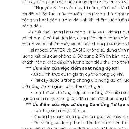
trái cây bằng cách vặn núm xoay ppm Ethylene và vặ
*Nguyên lý làm việc duy trì nồng độ ủ: bắt đầu kí
cài đặt và lập tức, máy chuyển sang trạng thái nghỉ 
động và hoạt động trở lại để sinh khí nhằm luôn luôn du
nồng độ ủ.
Khi hết thời lượng hoạt động, máy sẽ tự động ngưn
với phòng ủ có thể tích lớn, dung tích bình chứa khô
chừng và tất nhiên máy sẽ tắt nửa chừng. Để tránh 
Hai model STATER và BASIC không sử dụng tính năng
lượng kết cấu của phòng ủ. Sử dụng 2 Phiên bản này
khách hàng khác để định lượng cồn tiêu thụ cho th
*** Ưu điểm của việc kiểm soát nồng độ khí:
- Xác định trực quan giá trị cụ thể nồng độ khí,
- Trái cây được ủ trong phòng ủ ở nồng độ khí luôn 
ủ ở nồng độ khí giảm dần theo thời gian.
- Loại trừ các trường hợp ảnh hưởng đến hiệu suất 
nguồn sinh nhiệt không đạt đến nhiệt độ phản ứng bằ
*** Ưu điểm của việc sử dụng Cảm Ứng Từ tạo ra
- Tuổi thọ sinh nhiệt rất cao,
- Không bị chạm điện nguồn ra ngoài vỏ máy nên 
- Do không sử dụng thanh điện trở nhiệt nên trong 
thanh điện trở nên việc bảo dưỡng máy rất đơn giản và