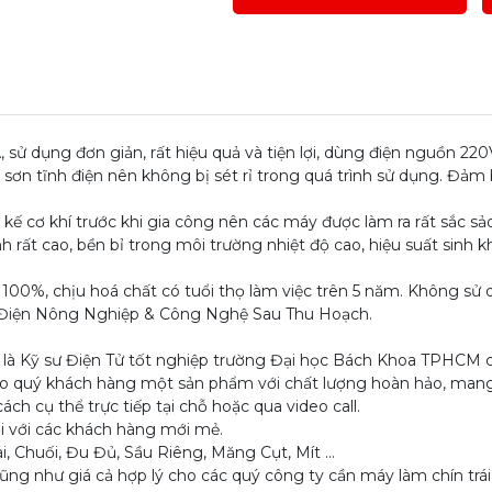
 sử dụng đơn giản, rất hiệu quả và tiện lợi, dùng điện nguồn 
ơn tĩnh điện nên không bị sét rỉ trong quá trình sử dụng. Đảm 
ế cơ khí trước khi gia công nên các máy được làm ra rất sắc sả
h rất cao, bền bỉ trong môi trường nhiệt độ cao, hiệu suất sinh 
100%, chịu hoá chất có tuổi thọ làm việc trên 5 năm. Không sử dụ
ơ Điện Nông Nghiệp & Công Nghệ Sau Thu Hoạch.
ng là Kỹ sư Điện Tử tốt nghiệp trường Đại học Bách Khoa TPHCM 
ho quý khách hàng một sản phẩm với chất lượng hoàn hảo, mang
h cụ thể trực tiếp tại chỗ hoặc qua video call.
i với các khách hàng mới mẻ.
i, Chuối, Đu Đủ, Sầu Riêng, Măng Cụt, Mít ...
 cũng như giá cả hợp lý cho các quý công ty cần máy làm chín trái