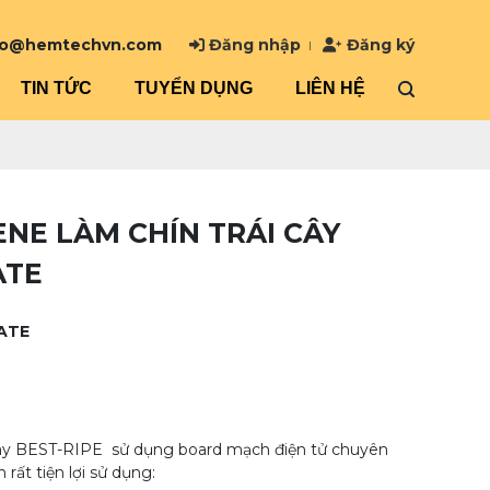
0
fo@hemtechvn.com
Đăng nhập
Đăng ký
TIN TỨC
TUYỂN DỤNG
LIÊN HỆ
NE LÀM CHÍN TRÁI CÂY
ATE
ATE
cây BEST-RIPE sử dụng board mạch điện tử chuyên
ất tiện lợi sử dụng: