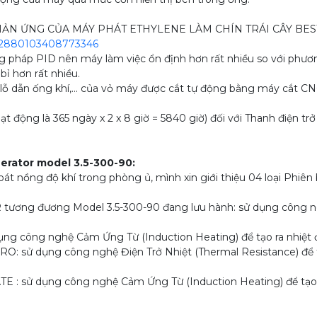
ẢN ỨNG CỦA MÁY PHÁT ETHYLENE LÀM CHÍN TRÁI CÂY BES
/2880103408773346
pháp PID nên máy làm việc ổn định hơn rất nhiều so với phươn
bỉ hơn rất nhiều.
, lỗ dẫn ống khí,... của vỏ máy được cắt tự động bằng máy cắt 
ng là 365 ngày x 2 x 8 giờ = 5840 giờ) đối với Thanh điện trở 
erator model 3.5-300-90:
 nồng độ khí trong phòng ủ, mình xin giới thiệu 04 loại Phi
ơng đương Model 3.5-300-90 đang lưu hành: sử dụng công nghệ
ng công nghệ Cảm Ứng Từ (Induction Heating) để tạo ra nhiệt 
sử dụng công nghệ Điện Trở Nhiệt (Thermal Resistance) để tạ
: sử dụng công nghệ Cảm Ứng Từ (Induction Heating) để tạo ra