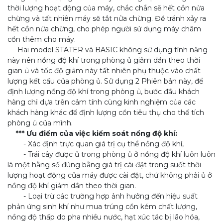
thời lượng hoạt động của máy, chắc chắn sẽ hết cồn nửa
chừng và tất nhiên máy sẽ tắt nửa chừng. Để tránh xảy ra
hết cồn nửa chừng, cho phép người sử dụng máy châm
cồn thêm cho máy.
Hai model STATER và BASIC không sử dụng tính năng
này nên nồng độ khí trong phòng ủ giảm dần theo thời
gian ủ và tốc độ giảm này tất nhiên phụ thuộc vào chất
lượng kết cấu của phòng ủ. Sử dụng 2 Phiên bản này, để
định lượng nồng độ khí trong phòng ủ, bước đầu khách
hàng chỉ dựa trên cảm tính cùng kinh nghiệm của các
khách hàng khác để định lượng cồn tiêu thụ cho thể tích
phòng ủ của mình.
*** Ưu điểm của việc kiểm soát nồng độ khí:
- Xác định trực quan giá trị cụ thể nồng độ khí,
- Trái cây được ủ trong phòng ủ ở nồng độ khí luôn luôn
là một hằng số đúng bằng giá trị cài đặt trong suốt thời
lượng hoạt động của máy được cài đặt, chứ không phải ủ ở
nồng độ khí giảm dần theo thời gian.
- Loại trừ các trường hợp ảnh hưởng đến hiệu suất
phản ứng sinh khí như mua trúng cồn kém chất lượng,
nồng độ thấp do pha nhiều nước, hạt xúc tác bị lão hóa,