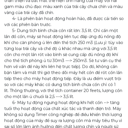
thân thiện và bắt mắt thể hiện tính năng của máy với hai
gam màu chủ đạo: màu xanh của trái cây chưa chín và màu
vàng của trái cây đã chín.
4- Là phiên bản hoạt động hoàn hảo, đã được cải tiến so
với các phiên bản trước.
5- Dung tích bình chứa cồn rất lớn: 3,5 lít. Chỉ cần một
lần đổ cồn, máy sẽ hoạt động liên tục đáp ứng đủ nồng độ
khí cho căn phòng ủ lên đến thể tích 250 m3 (
Lưu ý:
tùy vào
từng loại trái cây và chế độ ủ khác nhau mà ứng với 3,5 lít
cồn cho một lần rót vào bình sẽ cung cấp đủ nồng độ khí
cho thể tích phòng ủ từ 30m3 ---> 250m3. Sẽ tư vấn cụ thể
hơn về vấn đề này khi liên hệ trực tiếp). Do đó, không cần
bận tâm và mất thì giờ theo dõi máy hết cồn để rót cồn lần
tiếp theo cho máy hoạt động tiếp. Đây là ưu điểm vượt trội
so với các máy khác có dung tích bình chứa cồn chỉ có 1
lít. Thông thường, với thể tích container 20 feets, lượng cồn
cho một lần ủ chuối là 2,5 ---> 3,5 lít.
6- Máy tự động ngưng hoạt động khi hết cồn --> tăng
tuổi thọ hoạt động của chất xúc tác và thanh điện trở. Máy
không sử dụng Timer công nghiệp để điều khiển thời lượng
hoạt động của máy để suy ra lượng cồn mà máy tiêu thụ vì
sai số lớn làm ảnh hưởng đến chất lượng chín và người sử