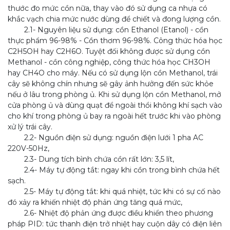
thước đo mức cồn nữa, thay vào đó sử dụng ca nhựa có
khắc vạch chia mức nước dùng để chiết và đong lượng cồn.
2.1- Nguyên liệu sử dụng: cồn Ethanol (Etanol) - cồn
thực phẩm 96-98% - Cồn thơm 96-98%. Công thức hóa học
C2H5OH hay C2H6O. Tuyệt đối không được sử dụng cồn
Methanol - cồn công nghiệp, công thức hóa học CH3OH
hay CH4O cho máy. Nếu có sử dụng lộn cồn Methanol, trái
cây sẽ không chín nhưng sẽ gây ảnh hưởng đến sức khỏe
nếu ở lâu trong phòng ủ. Khi sử dụng lộn cồn Methanol, mở
cửa phòng ủ và dùng quạt để ngoài thổi không khí sạch vào
cho khí trong phòng ủ bay ra ngoài hết trước khi vào phòng
xử lý trái cây.
2.2- Nguồn điện sử dụng: nguồn điện lưới 1 pha AC
220V-50Hz,
2.3- Dung tích bình chứa cồn rất lớn: 3,5 lít,
2.4- Máy tự động tắt: ngay khi cồn trong bình chứa hết
sạch.
2.5- Máy tự động tắt: khi quá nhiệt, tức khi có sự cố nào
đó xảy ra khiến nhiệt độ phản ứng tăng quá mức,
2.6- Nhiệt độ phản ứng được điều khiển theo phương
pháp PID: tức thanh điện trở nhiệt hay cuộn dây có điện liên