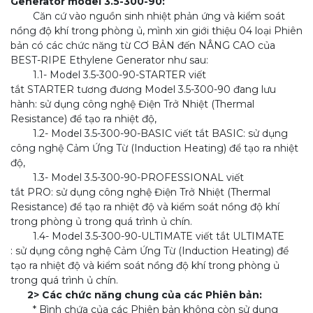
Generator model 3.5-300-90:
Căn cứ vào nguồn sinh nhiệt phản ứng và kiểm soát
nồng độ khí trong phòng ủ, mình xin giới thiệu 04 loại Phiên
bản có các chức năng từ CƠ BẢN đến NÂNG CAO của
BEST-RIPE Ethylene Generator như sau:
1.1- Model 3.5-300-90-STARTER viết
tắt STARTER tương đương Model 3.5-300-90 đang lưu
hành: sử dụng công nghệ Điện Trở Nhiệt (Thermal
Resistance) để tạo ra nhiệt độ,
1.2- Model 3.5-300-90-BASIC viết tắt BASIC: sử dụng
công nghệ Cảm Ứng Từ (Induction Heating) để tạo ra nhiệt
độ,
1.3- Model 3.5-300-90-PROFESSIONAL viết
tắt PRO: sử dụng công nghệ Điện Trở Nhiệt (Thermal
Resistance) để tạo ra nhiệt độ và kiểm soát nồng độ khí
trong phòng ủ trong quá trình ủ chín.
1.4- Model 3.5-300-90-ULTIMATE viết tắt ULTIMATE
: sử dụng công nghệ Cảm Ứng Từ (Induction Heating) để
tạo ra nhiệt độ và kiểm soát nồng độ khí trong phòng ủ
trong quá trình ủ chín.
2> Các chức năng chung của các Phiên bản:
* Bình chứa của các Phiên bản không còn sử dụng