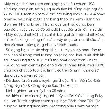
Máy được chế tạo theo công nghệ và tiêu chuẩn USA,
sử dụng đơn giản, rất hiệu quả và tiện lợi, dùng điện nguồn
220V-50Hz.Toàn bộ máy được làm bằng Inox SUS 304 hoặc
phần vỏ và 2 nắp được làm bằng thép mạ kẽm - sơn tĩnh
điện nên không bị sét rỉ trong quá trình sử dụng. Đảm
bảo độ tin cậy cao về độ bền, độ hoạt động ổn định lâu dài.
- Máy được thiết kế hoàn chỉnh bằng phần mềm thiết kế cơ
khí trước khi gia công nên các máy được làm ra rất sắc sảo,
đẹp và hoàn toàn giống nhau về kích thước.
- Sử dụng hạt xúc tác nhập khẩu từ Mỹ với độ hoạt tính rất
cao, bền bỉ trong môi trường nhiệt độ cao, hiệu suất sinh khí
sau phản ứng trên 90%, tuổi thọ hoạt động trên 2 năm.
- Sử dụng van điện từ (Solenoid Valve) nhập khẩu mới 100%,
chịu hoá chất có tuổi thọ làm việc trên 5 năm. Không sử
dụng các loại van rẻ tiền.
- Đã được tư vấn bởi chuyên gia thuộc Phân Viện Cơ Điện
Nông Nghiệp & Công Nghệ Sau Thu Hoạch.
- Kinh nghiệm làm máy hơn 05 năm.
- Với kiến thức của một người là Kỹ sư Cơ Khí và cũng là Kỹ
sư Điện Tử tốt nghiệp trường Đại học Bách Khoa TPHCM
cùng với kinh nghiệm làm việc trong nhiều năm tại một