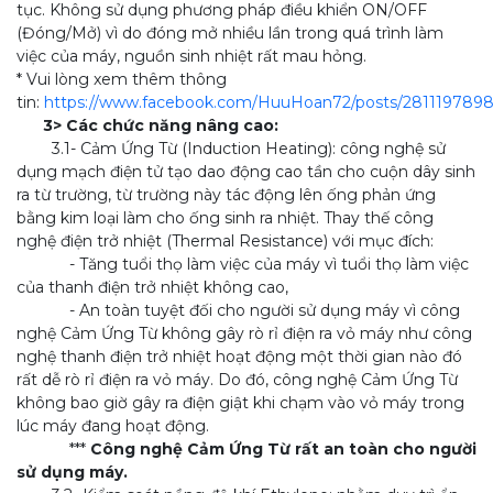
tục. Không sử dụng phương pháp điều khiển ON/OFF
(Đóng/Mở) vì do đóng mở nhiều lần trong quá trình làm
việc của máy, nguồn sinh nhiệt rất mau hỏng.
* Vui lòng xem thêm thông
tin:
https://www.facebook.com/HuuHoan72/posts/281119789
3> Các chức năng nâng cao:
3.1- Cảm Ứng Từ (Induction Heating): công nghệ sử
dụng mạch điện tử tạo dao động cao tần cho cuộn dây sinh
ra từ trường, từ trường này tác động lên ống phản ứng
bằng kim loại làm cho ống sinh ra nhiệt. Thay thế công
nghệ điện trở nhiệt (Thermal Resistance) với mục đích:
- Tăng tuổi thọ làm việc của máy vì tuổi thọ làm việc
của thanh điện trở nhiệt không cao,
- An toàn tuyệt đối cho người sử dụng máy vì công
nghệ Cảm Ứng Từ không gây rò rỉ điện ra vỏ máy như công
nghệ thanh điện trở nhiệt hoạt động một thời gian nào đó
rất dễ rò rỉ điện ra vỏ máy. Do đó, công nghệ Cảm Ứng Từ
không bao giờ gây ra điện giật khi chạm vào vỏ máy trong
lúc máy đang hoạt động.
***
Công nghệ Cảm Ứng Từ rất an toàn cho người
sử dụng máy.