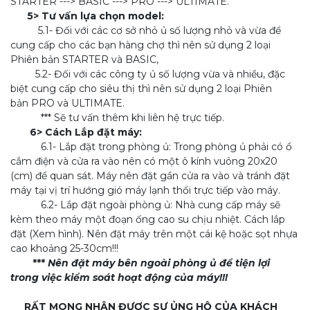
STARTER ---> BASIC ---> PRO ---> ULTIMATE.
5> Tư vấn lựa chọn model:
5.1- Đối với các cơ sở nhỏ ủ số lượng nhỏ và vừa để
cung cấp cho các bạn hàng chợ thì nên sử dụng 2 loại
Phiên bản STARTER và BASIC,
5.2- Đối với các công ty ủ số lượng vừa và nhiều, đặc
biệt cung cấp cho siêu thị thì nên sử dụng 2 loại Phiên
bản PRO và ULTIMATE.
*** Sẽ tư vấn thêm khi liên hệ trực tiếp.
6> Cách Lắp đặt máy:
6.1- Lắp đặt trong phòng ủ: Trong phòng ủ phải có ổ
cắm điện và cửa ra vào nên có một ô kính vuông 20x20
(cm) để quan sát. Máy nên đặt gần cửa ra vào và tránh đặt
máy tại vị trí hướng gió máy lạnh thổi trực tiếp vào máy.
6.2- Lắp đặt ngoài phòng ủ: Nhà cung cấp máy sẽ
kèm theo máy một đoạn ống cao su chịu nhiệt. Cách lắp
đặt (Xem hình). Nên đặt máy trên một cái kệ hoặc sọt nhựa
cao khoảng 25-30cm!!!
***
Nên đặt máy bên ngoài phòng ủ để tiện lợi
trong việc kiểm soát hoạt động của máy!!!
RẤT MONG NHẬN ĐƯỢC SỰ ỦNG HỘ CỦA KHÁCH