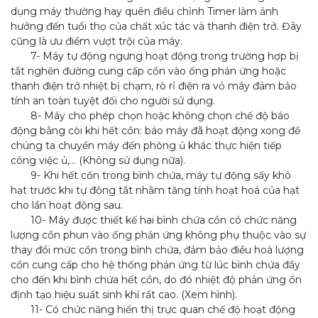
dụng máy thường hay quên điều chỉnh Timer làm ảnh
hưởng đến tuổi thọ của chất xúc tác và thanh điện trở. Đây
cũng là ưu điểm vượt trội của máy.
7- Máy tự động ngưng hoạt động trong trường hợp bị
tắt nghẽn đường cung cấp cồn vào ống phản ứng hoặc
thanh điện trở nhiệt bị chạm, rò rỉ điện ra vỏ máy đảm bảo
tính an toàn tuyệt đối cho người sử dụng.
8- Máy cho phép chọn hoặc không chọn chế độ báo
động bằng còi khi hết cồn: báo máy đã hoạt động xong để
chúng ta chuyển máy đến phòng ủ khác thực hiện tiếp
công việc ủ,... (Không sử dụng nữa).
9- Khi hết cồn trong bình chứa, máy tự động sấy khô
hạt trước khi tự động tắt nhằm tăng tính hoạt hoá của hạt
cho lần hoạt động sau.
10- Máy được thiết kế hai bình chứa cồn có chức năng
lượng cồn phun vào ống phản ứng không phụ thuộc vào sự
thay đổi mức cồn trong bình chứa, đảm bảo điều hoà lượng
cồn cung cấp cho hệ thống phản ứng từ lúc bình chứa đầy
cho đến khi bình chứa hết cồn, do đó nhiệt độ phản ứng ổn
định tạo hiệu suất sinh khí rất cao. (Xem hình).
11- Có chức năng hiển thị trực quan chế độ hoạt động