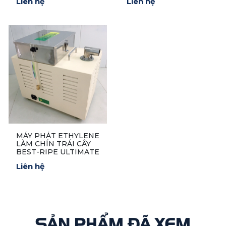
Liên hệ
Liên hệ
GENERATOR model
3.5-300-90:
MÁY PHÁT ETHYLENE
LÀM CHÍN TRÁI CÂY
BEST-RIPE ULTIMATE
Liên hệ
SẢN PHẨM ĐÃ XEM