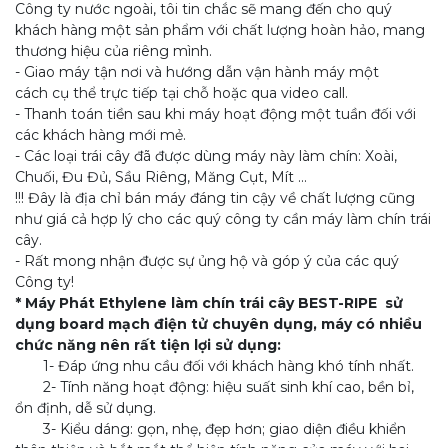
Công ty nước ngoài, tôi tin chắc sẽ mang đến cho quý
khách hàng một sản phẩm với chất lượng hoàn hảo, mang
thương hiệu của riêng mình.
- Giao máy tận nơi và hướng dẫn vận hành máy một
cách cụ thể trực tiếp tại chỗ hoặc qua video call.
- Thanh toán tiền sau khi máy hoạt động một tuần đối với
các khách hàng mới mẻ.
- Các loại trái cây đã được dùng máy này làm chín: Xoài,
Chuối, Đu Đủ, Sầu Riêng, Măng Cụt, Mít ...
!!! Đây là địa chỉ bán máy đáng tin cậy về chất lượng cũng
như giá cả hợp lý cho các quý công ty cần máy làm chín trái
cây.
- Rất mong nhận được sự ủng hộ và góp ý của các quý
Công ty!
* Máy Phát Ethylene làm chín trái cây BEST-RIPE sử
dụng board mạch điện tử chuyên dụng, máy có nhiều
chức năng nên rất tiện lợi sử dụng:
1- Đáp ứng nhu cầu đối với khách hàng khó tính nhất.
2- Tính năng hoạt động: hiệu suất sinh khí cao, bền bỉ,
ổn định, dễ sử dụng.
3- Kiểu dáng: gọn, nhẹ, đẹp hơn; giao diện điều khiển