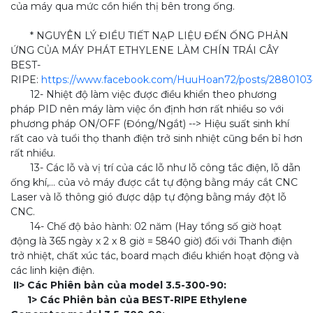
của máy qua mức cồn hiển thị bên trong ống.
* NGUYÊN LÝ ĐIỀU TIẾT NẠP LIỆU ĐẾN ỐNG PHẢN
ỨNG CỦA MÁY PHÁT ETHYLENE LÀM CHÍN TRÁI CÂY
BEST-
RIPE:
https://www.facebook.com/HuuHoan72/posts/288010
12- Nhiệt độ làm việc được điều khiển theo phương
pháp PID nên máy làm việc ổn định hơn rất nhiều so với
phương pháp ON/OFF (Đóng/Ngắt) --> Hiệu suất sinh khí
rất cao và tuổi thọ thanh điện trở sinh nhiệt cũng bền bỉ hơn
rất nhiều.
13- Các lỗ và vị trí của các lỗ như lỗ công tắc điện, lỗ dẫn
ống khí,... của vỏ máy được cắt tự động bằng máy cắt CNC
Laser và lỗ thông gió được dập tự động bằng máy đột lỗ
CNC.
14- Chế độ bảo hành: 02 năm (Hay tổng số giờ hoạt
động là 365 ngày x 2 x 8 giờ = 5840 giờ) đối với Thanh điện
trở nhiệt, chất xúc tác, board mạch điều khiển hoạt động và
các linh kiện điện.
II> Các Phiên bản của model 3.5-300-90:
1> Các Phiên bản của BEST-RIPE Ethylene