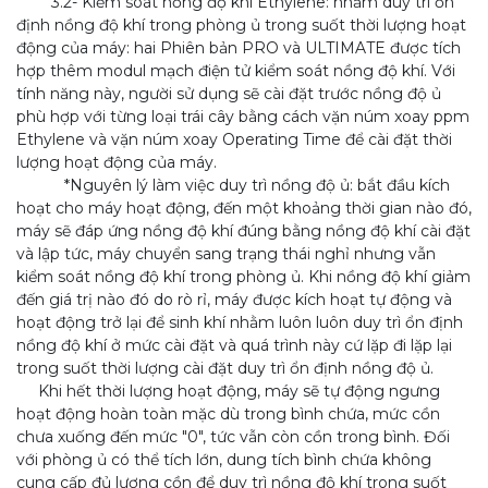
3.2- Kiểm soát nồng độ khí Ethylene: nhằm duy trì ổn
định nồng độ khí trong phòng ủ trong suốt thời lượng hoạt
động của máy: hai Phiên bản PRO và ULTIMATE được tích
hợp thêm modul mạch điện tử kiểm soát nồng độ khí. Với
tính năng này, người sử dụng sẽ cài đặt trước nồng độ ủ
phù hợp với từng loại trái cây bằng cách vặn núm xoay ppm
Ethylene và vặn núm xoay Operating Time để cài đặt thời
lượng hoạt động của máy.
*Nguyên lý làm việc duy trì nồng độ ủ: bắt đầu kích
hoạt cho máy hoạt động, đến một khoảng thời gian nào đó,
máy sẽ đáp ứng nồng độ khí đúng bằng nồng độ khí cài đặt
và lập tức, máy chuyển sang trạng thái nghỉ nhưng vẫn
kiểm soát nồng độ khí trong phòng ủ. Khi nồng độ khí giảm
đến giá trị nào đó do rò rỉ, máy được kích hoạt tự động và
hoạt động trở lại để sinh khí nhằm luôn luôn duy trì ổn định
nồng độ khí ở mức cài đặt và quá trình này cứ lặp đi lặp lại
trong suốt thời lượng cài đặt duy trì ổn định nồng độ ủ.
Khi hết thời lượng hoạt động, máy sẽ tự động ngưng
hoạt động hoàn toàn mặc dù trong bình chứa, mức cồn
chưa xuống đến mức "0", tức vẫn còn cồn trong bình. Đối
với phòng ủ có thể tích lớn, dung tích bình chứa không
cung cấp đủ lượng cồn để duy trì nồng độ khí trong suốt